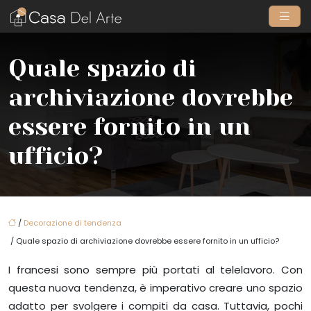
Quale spazio di
archiviazione dovrebbe
essere fornito in un
ufficio?
/
Decorazione di tendenza
/ Quale spazio di archiviazione dovrebbe essere fornito in un ufficio?
I francesi sono sempre più portati al telelavoro. Con
questa nuova tendenza, è imperativo creare uno spazio
adatto per svolgere i compiti da casa. Tuttavia, pochi