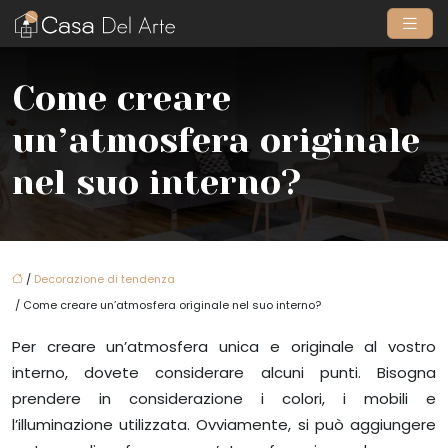
Come creare
un’atmosfera originale
nel suo interno?
/
Decorazione di tendenza
/ Come creare un’atmosfera originale nel suo interno?
Per creare un’atmosfera unica e originale al vostro
interno, dovete considerare alcuni punti. Bisogna
prendere in considerazione i colori, i mobili e
l’illuminazione utilizzata. Ovviamente, si può aggiungere